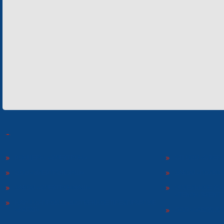
КОНЦЕРН «ЭЛЕКТРОН»
СП ООО «СФЕР
ООО «ЭЛЕКТРОНМАШ»
ЗАВОД «ПОЛИМ
ЗАВОД «ЭЛЕКТРОНМАШ»
ОТДЕЛЬНОЕ КО
«ТЕКОН-ЭЛЕКТ
НАУЧНО-ПРОИЗВОДСТВЕННОЕ ПРЕДПРИЯТИЕ
«КАРАТ»
ООО «ЗАВОД Э