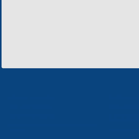
КОНЦЕРН «ЭЛЕКТРОН»
СП ООО «СФЕР
ООО «ЭЛЕКТРОНМАШ»
ЗАВОД «ПОЛИМ
ЗАВОД «ЭЛЕКТРОНМАШ»
ОТДЕЛЬНОЕ КО
«ТЕКОН-ЭЛЕКТ
НАУЧНО-ПРОИЗВОДСТВЕННОЕ ПРЕДПРИЯТИЕ
«КАРАТ»
ООО «ЗАВОД Э